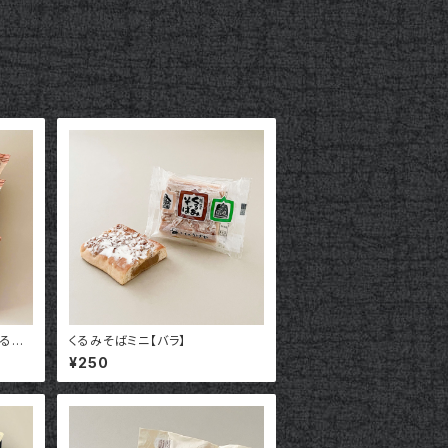
くるみ
くるみそばミニ【バラ】
¥250