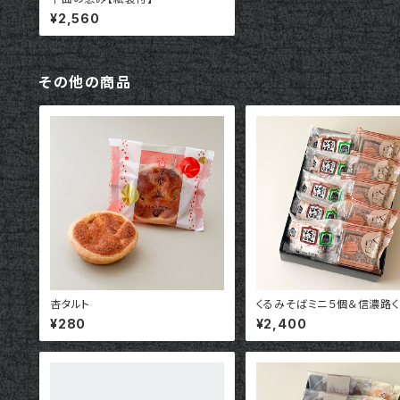
¥2,560
その他の商品
杏タルト
くるみそばミニ５個＆信濃路
ゆべし５個セット【紙袋付】
¥280
¥2,400