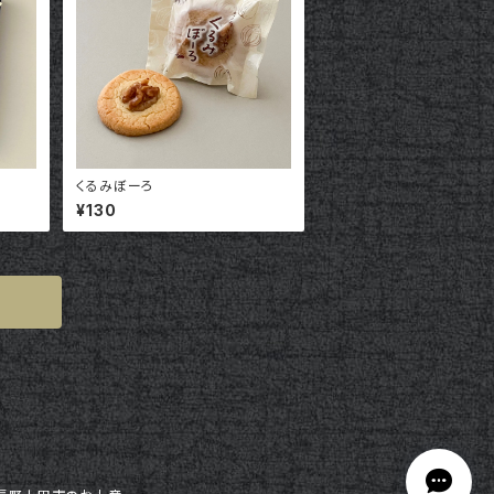
くるみぼーろ
¥130